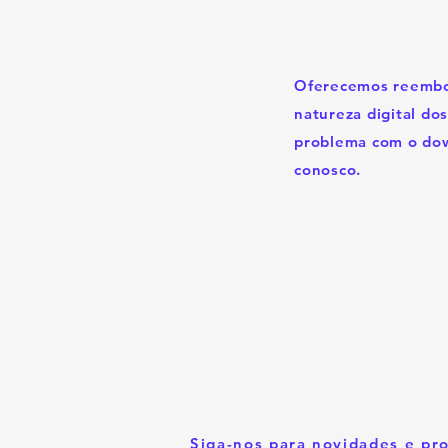
Oferecemos reembol
natureza digital do
problema com o dow
conosco.
Siga-nos para novidades e pr