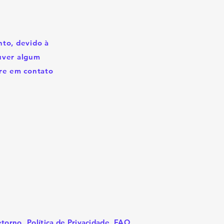
to, devido à
ouver algum
re em contato
etorno
Política de Privacidade
FAQ